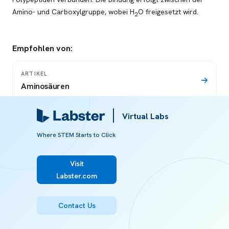
Amino- und Carboxylgruppe, wobei H
O freigesetzt wird.
2
Empfohlen von:
ARTIKEL
Aminosäuren
Virtual Labs
ARTIKEL
Proteine
Where STEM Starts to Click
Visit
ARTIKEL
Labster.com
Biuret-Test
Contact Us
ARTIKEL
Definition der Denaturierung von Proteinen