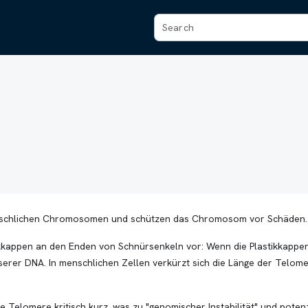
nschlichen Chromosomen und schützen das Chromosom vor Schäden.
tikkappen an den Enden von Schnürsenkeln vor: Wenn die Plastikkappe
serer DNA. In menschlichen Zellen verkürzt sich die Länge der Telomer
e Telomere kritisch kurz, was zu "genomischer Instabilität" und pote