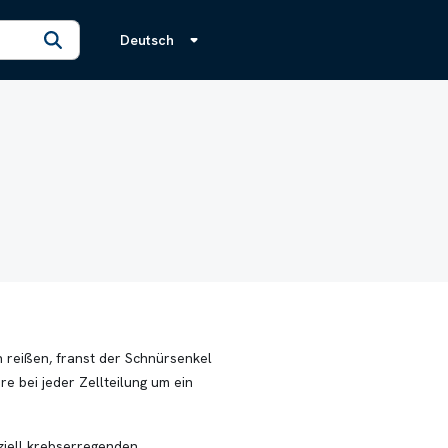
Deutsch
n reißen, franst der Schnürsenkel
e bei jeder Zellteilung um ein
nziell krebserregenden